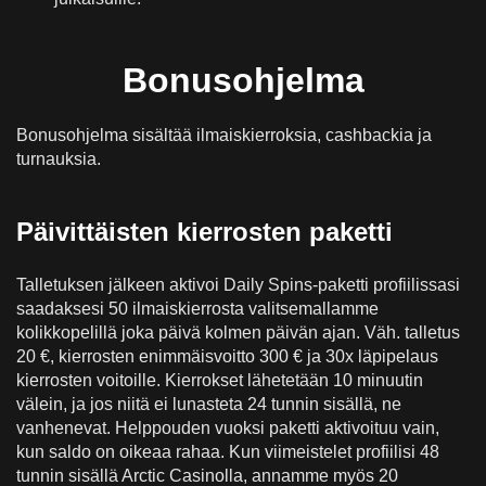
Bonusohjelma
Bonusohjelma sisältää ilmaiskierroksia, cashbackia ja
turnauksia.
Päivittäisten kierrosten paketti
Talletuksen jälkeen aktivoi Daily Spins-paketti profiilissasi
saadaksesi 50 ilmaiskierrosta valitsemallamme
kolikkopelillä joka päivä kolmen päivän ajan. Väh. talletus
20 €, kierrosten enimmäisvoitto 300 € ja 30x läpipelaus
kierrosten voitoille. Kierrokset lähetetään 10 minuutin
välein, ja jos niitä ei lunasteta 24 tunnin sisällä, ne
vanhenevat. Helppouden vuoksi paketti aktivoituu vain,
kun saldo on oikeaa rahaa. Kun viimeistelet profiilisi 48
tunnin sisällä Arctic Casinolla, annamme myös 20