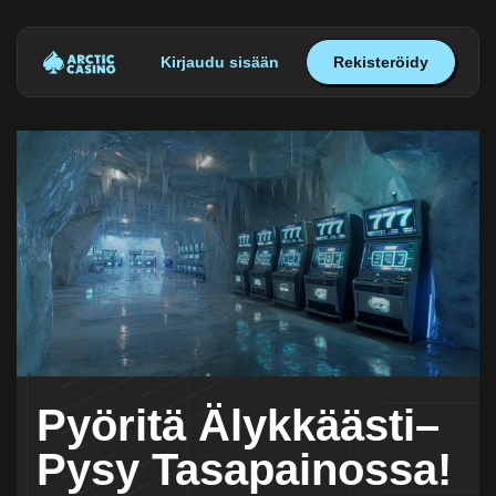
Kirjaudu sisään
Rekisteröidy
Pyöritä Älykkäästi–
Pysy Tasapainossa!