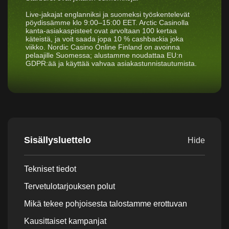
Live-jakajat englanniksi ja suomeksi työskentelevät
pöydissämme klo 9:00–15:00 EET. Arctic Casinolla
kanta-asiakaspisteet ovat arvoltaan 100 kertaa
käteistä, ja voit saada jopa 10 % cashbackia joka
viikko. Nordic Casino Online Finland on avoinna
pelaajille Suomessa; alustamme noudattaa EU:n
GDPR:ää ja käyttää vahvaa asiakastunnistautumista.
Sisällysluettelo
Hide
Tekniset tiedot
Tervetulotarjouksen polut
Mikä tekee pohjoisesta talostamme erottuvan
Kausittaiset kampanjat