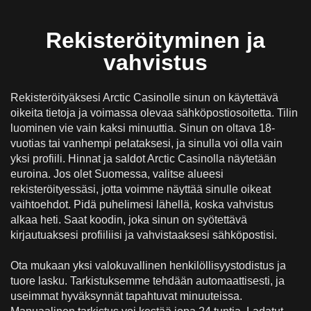
Rekisteröityminen ja
vahvistus
Rekisteröityäksesi Arctic Casinolle sinun on käytettävä
oikeita tietoja ja voimassa olevaa sähköpostiosoitetta. Tilin
luominen vie vain kaksi minuuttia. Sinun on oltava 18-
vuotias tai vanhempi pelataksesi, ja sinulla voi olla vain
yksi profiili. Hinnat ja saldot Arctic Casinolla näytetään
euroina. Jos olet Suomessa, valitse alueesi
rekisteröityessäsi, jotta voimme näyttää sinulle oikeat
vaihtoehdot. Pidä puhelimesi lähellä, koska vahvistus
alkaa heti. Saat koodin, joka sinun on syötettävä
kirjautuaksesi profiiliisi ja vahvistaaksesi sähköpostisi.
Ota mukaan yksi valokuvallinen henkilöllisyystodistus ja
tuore lasku. Tarkistuksemme tehdään automaattisesti, ja
useimmat hyväksynnät tapahtuvat minuuteissa.