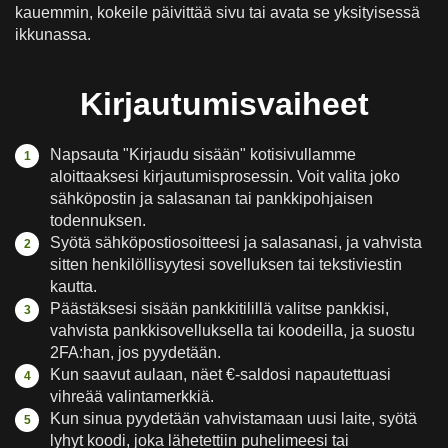
kauemmin, kokeile päivittää sivu tai avata se yksityisessä
ikkunassa.
Kirjautumisvaiheet
Napsauta "Kirjaudu sisään" kotisivullamme
aloittaaksesi kirjautumisprosessin. Voit valita joko
sähköpostin ja salasanan tai pankkipohjaisen
todennuksen.
Syötä sähköpostiosoitteesi ja salasanasi, ja vahvista
sitten henkilöllisyytesi sovelluksen tai tekstiviestin
kautta.
Päästäksesi sisään pankkitilillä valitse pankkisi,
vahvista pankkisovelluksella tai koodeilla, ja suostu
2FA:han, jos pyydetään.
Kun saavut aulaan, näet €-saldosi napautettuasi
vihreää valintamerkkiä.
Kun sinua pyydetään vahvistamaan uusi laite, syötä
lyhyt koodi, joka lähetettiin puhelimeesi tai