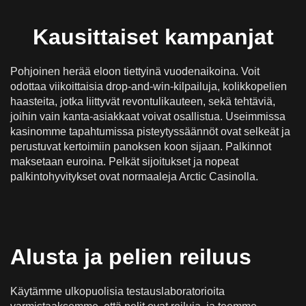
Kausittaiset kampanjat
Pohjoinen herää eloon tiettyinä vuodenaikoina. Voit
odottaa viikoittaisia drop-and-win-kilpailuja, kolikkopelien
haasteita, jotka liittyvät revontulikauteen, sekä tehtäviä,
joihin vain kanta-asiakkaat voivat osallistua. Useimmissa
kasinomme tapahtumissa pisteytyssäännöt ovat selkeät ja
perustuvat kertoimiin panoksen koon sijaan. Palkinnot
maksetaan euroina. Pelkät sijoitukset ja nopeat
palkintohyvitykset ovat normaaleja Arctic Casinolla.
Alusta ja pelien reiluus
Käytämme ulkopuolisia testauslaboratorioita