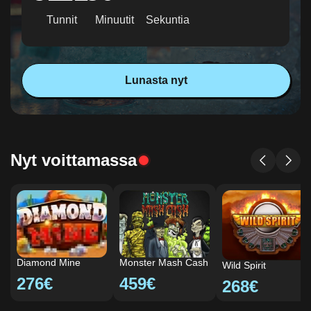
Tunnit
Minuutit
Sekuntia
Lunasta nyt
Nyt voittamassa
Diamond Mine
Monster Mash Cash
Wild Spirit
276€
459€
268€