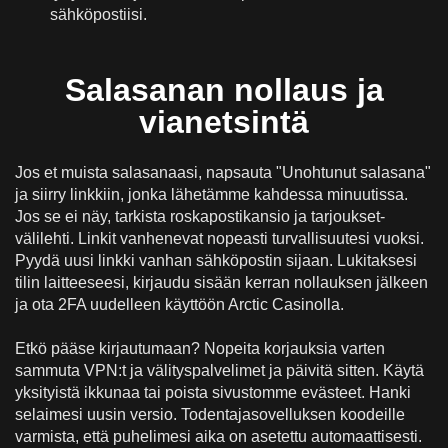
sähköpostiisi.
Salasanan nollaus ja
vianetsintä
Jos et muista salasanaasi, napsauta "Unohtunut salasana"
ja siirry linkkiin, jonka lähetämme kahdessa minuutissa.
Jos se ei näy, tarkista roskapostikansio ja tarjoukset-
välilehti. Linkit vanhenevat nopeasti turvallisuutesi vuoksi.
Pyydä uusi linkki vanhan sähköpostin sijaan. Lukitaksesi
tilin laitteeseesi, kirjaudu sisään kerran nollauksen jälkeen
ja ota 2FA uudelleen käyttöön Arctic Casinolla.
Etkö pääse kirjautumaan? Nopeita korjauksia varten
sammuta VPN:t ja välityspalvelimet ja päivitä sitten. Käytä
yksityistä ikkunaa tai poista sivustomme evästeet. Hanki
selaimesi uusin versio. Todentajasovelluksen koodeille
varmista, että puhelimesi aika on asetettu automaattisesti.