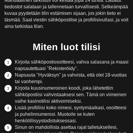
Manuaalinen tarkistus voi kestää jopa 24 tuntia. Ladatut
tiedostot salataan ja tallennetaan turvallisesti. Selkeämpää
kuvaa pyydetään tilin estämisen sijaan, jos jokin tieto ei
täsmää. Saat viestin sähköpostitse ja profiilisivullasi, ja voit
aina tarkistaa tilan.
Miten luot tilisi
Kirjoita sähköpostiosoitteesi, vahva salasana ja maasi
napsautettuasi "Rekisteröidy".
Napsauta "Hyväksyn" ja vahvista, että olet 18-vuotias
tai vanhempi.
Kirjoita kuusinumeroinen koodi, joka lähetettiin
sähköpostiisi vahvistaaksesi sen. Tämä on viimeinen
vaihe kasinotilisi aktivoimiseksi.
Lisää profiiliisi koko nimesi, syntymäaikasi, osoitteesi
ja puhelinnumerosi. Muotoile se kuten
henkilöllisyystodistuksessasi.
Sinun on mahdollista asettaa rajat talletuksellesi,